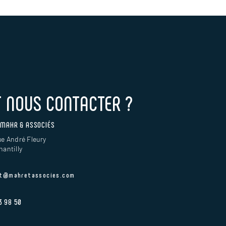
NOUS CONTACTER ?
 MAHR & ASSOCIÉS
e André Fleury
antilly
t@mahretassocies.com
3 98 50