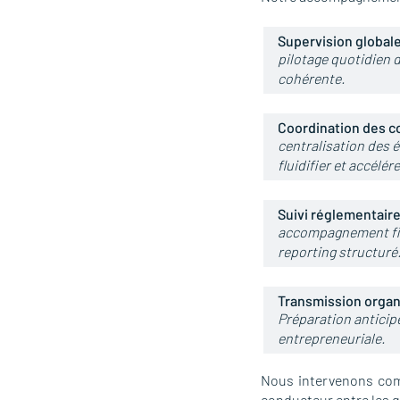
Supervision global
pilotage quotidien d
cohérente.
Coordination des c
centralisation des 
fluidifier et accélér
Suivi réglementair
accompagnement fisc
reporting structuré
Transmission orga
Préparation anticipé
entrepreneuriale.
Nous intervenons comm
conducteur entre les g