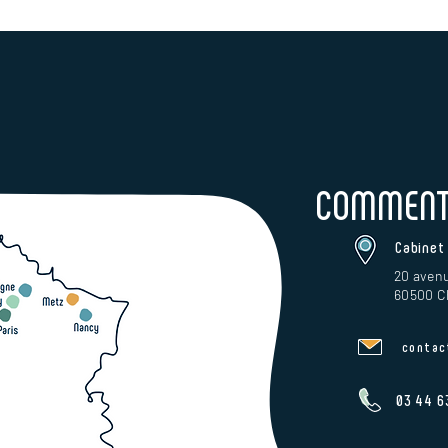
COMMENT 
Cabinet
20 avenu
60500 Ch
contac
03 44 6