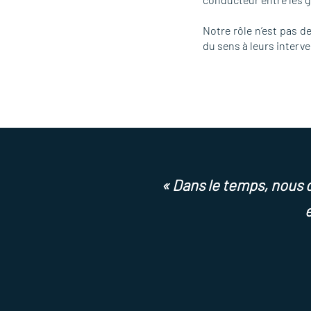
Notre rôle n’est pas d
du sens à leurs interve
« Dans le temps, nous d
e