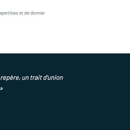
expertises et de donner
repère, un trait d’union
»