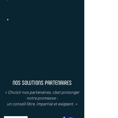
consensus de notre Comité des
experts ;
chaque collaboration fait ensuite
l’objet d’une réévaluation
semestrielle, ou dès qu’un événement
notable survient.
Ce modèle d’exigence nous permet de
garantir à nos clients des solutions
fiables, performantes et alignées sur
leurs intérêts, jamais sur ceux d’un
établissement ou d’un produit.
NOS SOLUTIONS PARTENAIRES
« Choisir nos partenaires, c’est prolonger
notre promesse :
un conseil libre, impartial et exigeant. »