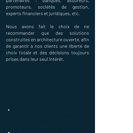
partenaires : banques, assureurs,
promoteurs, sociétés de gestion,
experts financiers et juridiques, etc.
Nous avons fait le choix de ne
recommander que des solutions
construites en architecture ouverte, afin
de garantir à nos clients une liberté de
choix totale et des décisions toujours
prises dans leur seul intérêt.
NOTRE PROCESSUS D'AGRÉMENT
Notre processus d’agrément est
rigoureux :
une étude préalable est menée sur les
résultats, la réputation, les valeurs et
la solidité du partenaire ;
le partenariat n’est validé qu’après