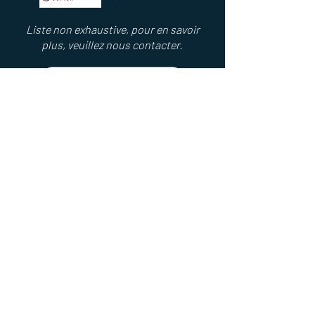
Liste non exhaustive, pour en savoir
plus, veuillez nous contacter
.
Prendre contact
MAHR & ASSOCIÉS
Conseil en gestion de patrimoine
COMMENT NOUS CONTACTER ?
Cabinet MAHR & ASSOCIÉS
20 avenue André Fleury
60500 Chantilly
contact@mahretassocies.com
03 44 63 98 50